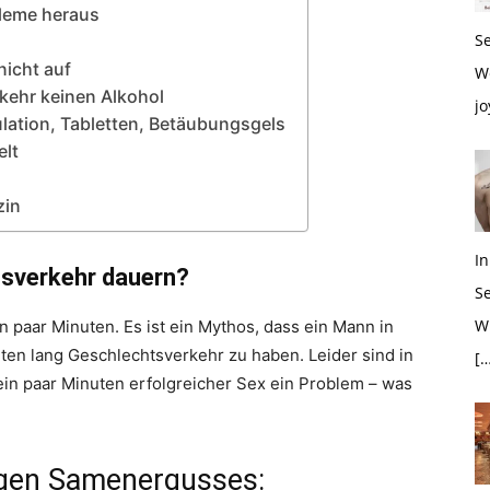
bleme heraus
S
nicht auf
W
kehr keinen Alkohol
jo
lation, Tabletten, Betäubungsgels
elt
zin
In
tsverkehr dauern?
S
Wh
 paar Minuten. Es ist ein Mythos, dass ein Mann in
ten lang Geschlechtsverkehr zu haben. Leider sind in
[…
ein paar Minuten erfolgreicher Sex ein Problem – was
tigen Samenergusses: