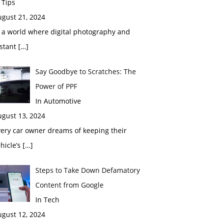
 Tips
ugust 21, 2024
 a world where digital photography and
nstant
[…]
Say Goodbye to Scratches: The
Power of PPF
In Automotive
ugust 13, 2024
ery car owner dreams of keeping their
hicle’s
[…]
Steps to Take Down Defamatory
Content from Google
In Tech
ugust 12, 2024