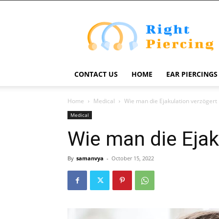
Right
Piercing
CONTACT US
HOME
EAR PIERCINGS
Home
Medical
Wie man die Ejakulation verzögert
Medical
Wie man die Ejak
By
samanvya
-
October 15, 2022