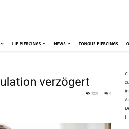
LIP PIERCINGS
NEWS
TONGUE PIERCINGS
O
Ca
ulation verzögert
z
I
1238
0
Au
D
[…