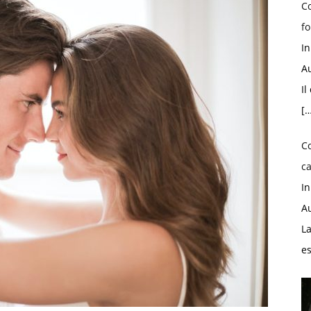
Co
fo
I
Au
Il
[…
C
ca
I
Au
La
e